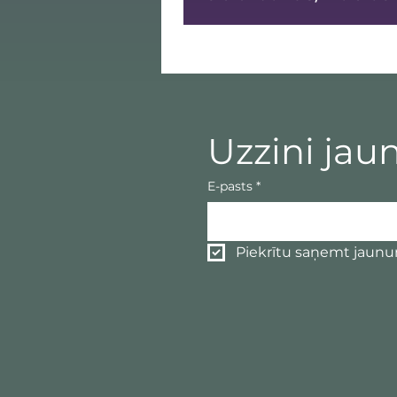
Uzzini jau
E-pasts
*
Piekrītu saņemt jaun