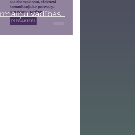
ārmaiņu vadības