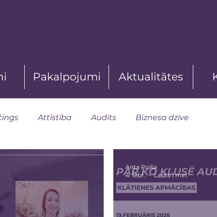
ni
Pakalpojumi
Aktualitātes
čings
Attīstība
Audits
Biznesa dzīve
Anta Poiša
4. febr.
Lasīts 1 min