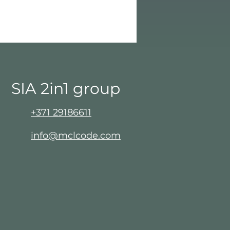
SIA 2in1 group​
+371 29186611
info@mclcode.com