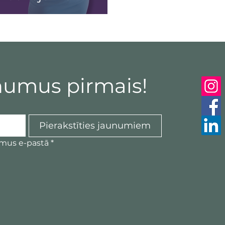
numus pirmais!
Pierakstīties jaunumiem
umus e-pastā
*