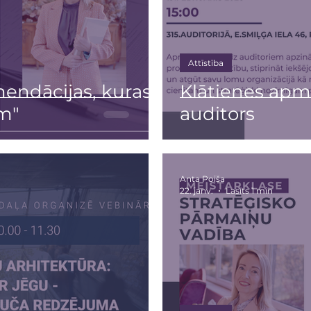
Attīstība
endācijas, kuras
Klātienes apmā
am"
auditors
Anta Poiša
22. janv.
Lasīts 1 min