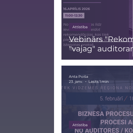
Attīstība
Vebinārs "Rekom
"vajag" auditor
Anta Poiša
23. janv.
Lasīts 1 min
Attīstība