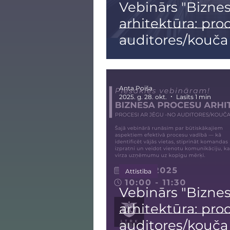
Vebinārs "Bizne
arhitektūra: proc
auditores/kouča
(Atkārtots kurss
Anta Poiša
2025. g. 28. okt.
Lasīts 1 min
Attīstība
Vebinārs "Bizne
arhitektūra: proc
auditores/kouča