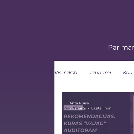
Par ma
Visi raksti
Jaunumi
Kou
Anta Poiša
27. marts
Lasīts 1 min