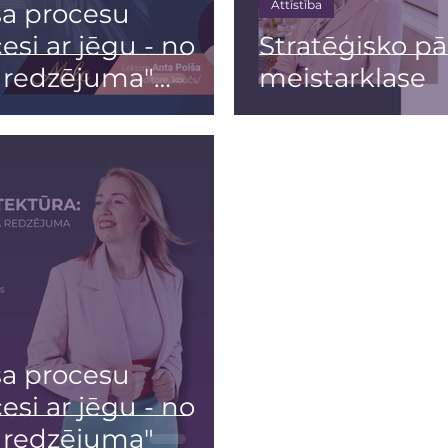
Attīstība
sa procesu
esi ar jēgu - no
Stratēģisko p
 redzējuma"
meistarklase
)
sa procesu
esi ar jēgu - no
 redzējuma"