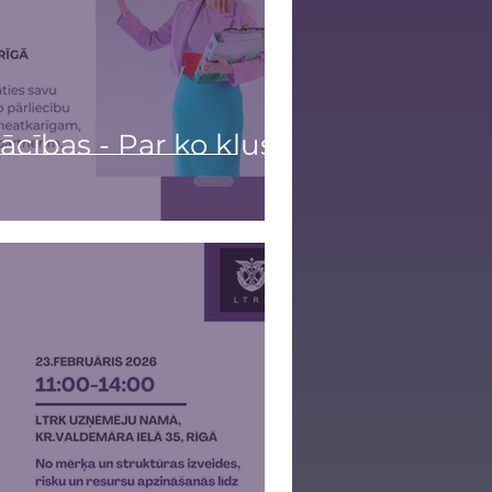
cības - Par ko klusē