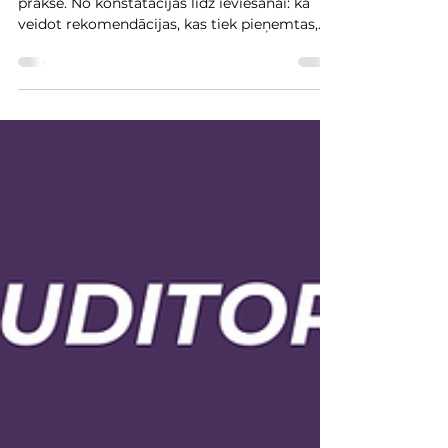
Auditora pieeja un atbildības nodošana
praksē. No konstatācijas līdz ieviešanai: kā
veidot rekomendācijas, kas tiek pieņemtas,
saprastas un īstenotas praksē.