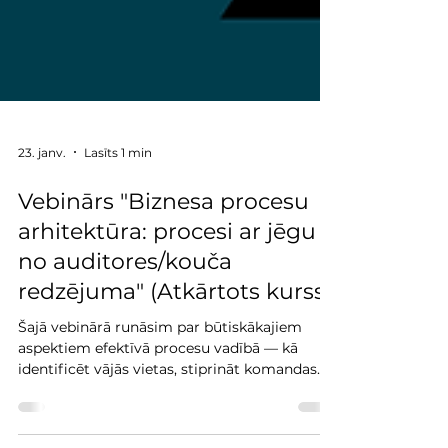
23. janv.
Lasīts 1 min
Vebinārs "Biznesa procesu
arhitektūra: procesi ar jēgu -
no auditores/kouča
redzējuma" (Atkārtots kurss)
Šajā vebinārā runāsim par būtiskākajiem