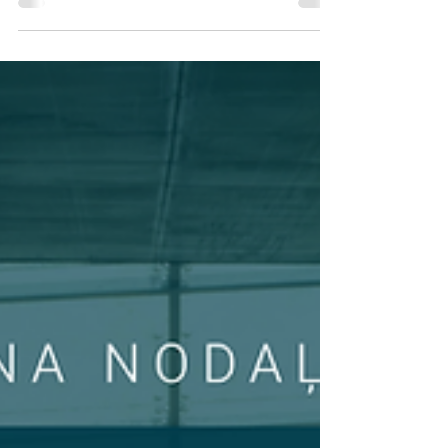
paskatīties uz savu profesionālo lomu plašāk
nekā formālās procedūras un standartu
prasības.