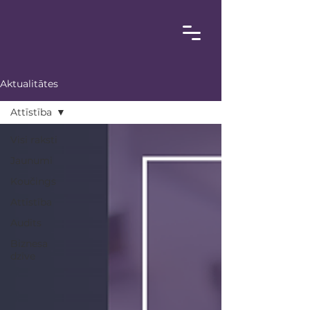
Aktualitātes
Attīstība
Visi raksti
Jaunumi
Koučings
Attīstība
Audits
Biznesa
dzīve