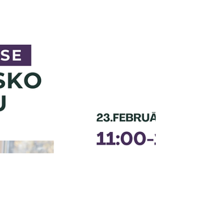
aspektiem efektīvā procesu vadībā — kā
identificēt vājās vietas, stiprināt komandas
izpratni un veidot vienotu komunikāciju, kas
virza uzņēmumu uz kopīgu mērķi.