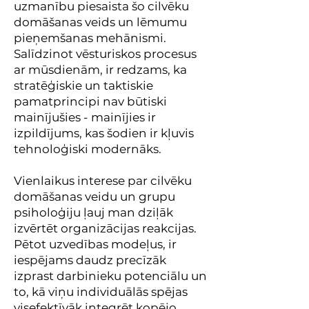
uzmanību piesaista šo cilvēku
domāšanas veids un lēmumu
pieņemšanas mehānismi.
Salīdzinot vēsturiskos procesus
ar mūsdienām, ir redzams, ka
stratēģiskie un taktiskie
pamatprincipi nav būtiski
mainījušies - mainījies ir
izpildījums, kas šodien ir kļuvis
tehnoloģiski modernāks.
Vienlaikus interese par cilvēku
domāšanas veidu un grupu
psiholoģiju ļauj man dziļāk
izvērtēt organizācijas reakcijas.
Pētot uzvedības modeļus, ir
iespējams daudz precīzāk
izprast darbinieku potenciālu un
to, kā viņu individuālās spējas
visefektīvāk integrēt kopējo