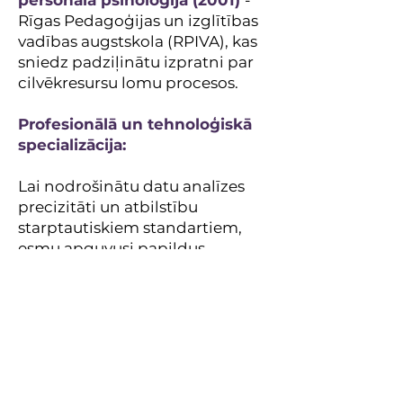
personāla psiholoģijā (2001)
-
Rīgas Pedagoģijas un izglītības
vadības augstskola (RPIVA), kas
sniedz padziļinātu izpratni par
cilvēkresursu lomu procesos.
Profesionālā un tehnoloģiskā
specializācija:
Lai nodrošinātu datu analīzes
precizitāti un atbilstību
starptautiskiem standartiem,
esmu apguvusi papildus
zināšanas šādās jomās:
Lielo datu analīze ar Power BI
Kiberdrošība, Risku vadība un
Projektu vadība
Lean Six Sigma efektivitātes
metodoloģija un ISO 9001