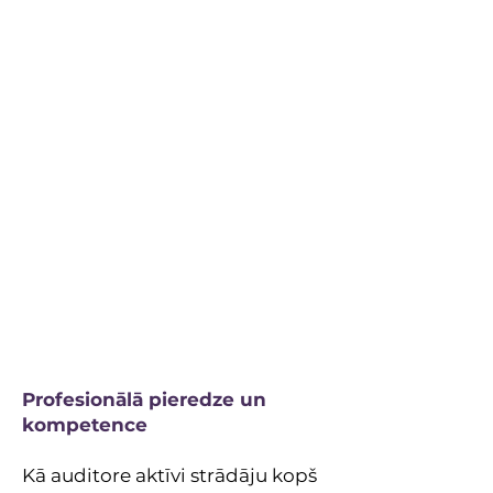
Es esmu Anta Poiša -
Stratēģisko pārmaiņu
partnere. Mans mērķis ir
palīdzēt uzņēmumiem
strukturēt un optimizēt to
iekšējos procesus, nodrošinot,
ka katrs resurss tiek
mērķtiecīgi novirzīts biznesa
ilgtspējai un izaugsmei.
Veiksmes atslēga slēpjas
spējā redzēt sistēmu
kopumā un vadīt
pārmaiņas pirms tās kļūst
par krīzi.
Profesionālā pieredze un
kompetence
Kā auditore aktīvi strādāju kopš