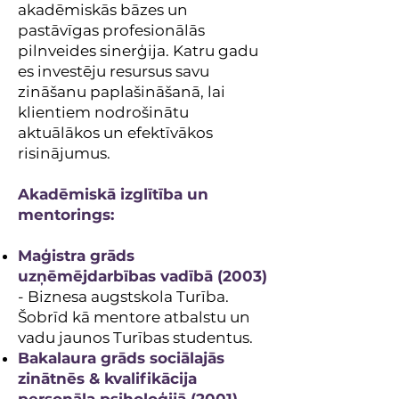
akadēmiskās bāzes un
pastāvīgas profesionālās
pilnveides sinerģija. Katru gadu
es investēju resursus savu
zināšanu paplašināšanā, lai
klientiem nodrošinātu
aktuālākos un efektīvākos
risinājumus.
Akadēmiskā izglītība un
mentorings:
Maģistra grāds
uzņēmējdarbības vadībā (2003)
- Biznesa augstskola Turība.
Šobrīd kā mentore atbalstu un
vadu jaunos Turības studentus.
Bakalaura grāds sociālajās
zinātnēs & kvalifikācija