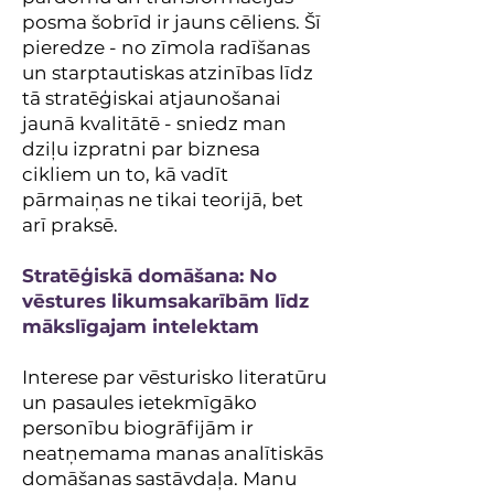
posma šobrīd ir jauns cēliens. Šī
pieredze - no zīmola radīšanas
un starptautiskas atzinības līdz
tā stratēģiskai atjaunošanai
jaunā kvalitātē - sniedz man
dziļu izpratni par biznesa
cikliem un to, kā vadīt
pārmaiņas ne tikai teorijā, bet
arī praksē.
Stratēģiskā domāšana: No
vēstures likumsakarībām līdz
mākslīgajam intelektam
Interese par vēsturisko literatūru
un pasaules ietekmīgāko
personību biogrāfijām ir
neatņemama manas analītiskās
domāšanas sastāvdaļa. Manu