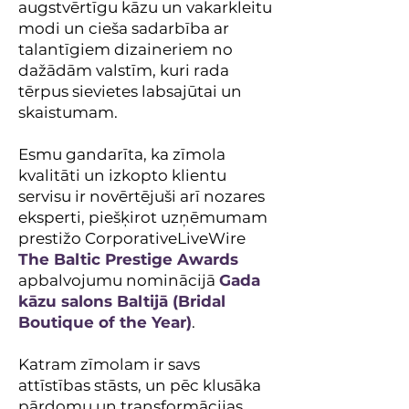
augstvērtīgu kāzu un vakarkleitu
modi un cieša sadarbība ar
talantīgiem dizaineriem no
dažādām valstīm, kuri rada
tērpus sievietes labsajūtai un
skaistumam.
Esmu gandarīta, ka zīmola
kvalitāti un izkopto klientu
servisu ir novērtējuši arī nozares
eksperti, piešķirot uzņēmumam
prestižo CorporativeLiveWire
The Baltic Prestige Awards
apbalvojumu nominācijā
Gada
kāzu salons Baltijā (Bridal
Boutique of the Year)
.
Katram zīmolam ir savs
attīstības stāsts, un pēc klusāka
pārdomu un transformācijas