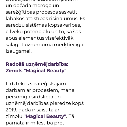
un dažāda mēroga un
sarežģītības procesos saskatīt
labākos attīstības risinājumus. Es
saredzu sistēmas kopsakarības,
cilvēku potenciālu un to, kā šos
abus elementus visefektīvāk
salāgot uzņēmuma mērķtiecīgai
izaugsmei.
Radošā uzņēmējdarbība:
Zīmols "Magical Beauty"
Līdztekus stratēģiskajam
darbam ar procesiem, mana
personīgā sirdslieta un
uzņēmējdarbības pieredze kopš
2019. gada ir saistīta ar
zīmolu
"Magical Beauty"
.
Tā
pamatā ir mīlestība pret