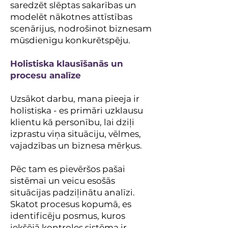
saredzēt slēptas sakarības un
modelēt nākotnes attīstības
scenārijus, nodrošinot biznesam
mūsdienīgu konkurētspēju.
Holistiska klausīšanās un
procesu analīze
Uzsākot darbu, mana pieeja ir
holistiska - es primāri uzklausu
klientu kā personību, lai dziļi
izprastu viņa situāciju, vēlmes,
vajadzības un biznesa mērķus.
Pēc tam es pievēršos pašai
sistēmai un veicu esošās
situācijas padziļinātu analīzi.
Skatot procesus kopumā, es
identificēju posmus, kuros
iekšējā kontroles sistēma ir