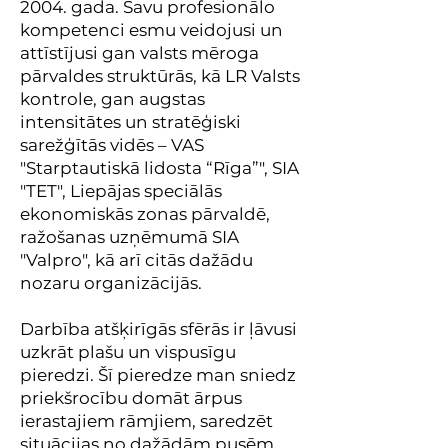
2004. gada. Savu profesionālo
kompetenci esmu veidojusi un
attīstījusi gan valsts mēroga
pārvaldes struktūrās, kā LR Valsts
kontrole, gan augstas
intensitātes un stratēģiski
sarežģītās vidēs – VAS
"Starptautiskā lidosta “Rīga”", SIA
"TET", Liepājas speciālās
ekonomiskās zonas pārvaldē,
ražošanas uzņēmumā SIA
"Valpro", kā arī citās dažādu
nozaru organizācijās.
Darbība atšķirīgās sfērās ir ļāvusi
uzkrāt plašu un vispusīgu
pieredzi. Šī pieredze man sniedz
priekšrocību domāt ārpus
ierastajiem rāmjiem, saredzēt
situācijas no dažādām pusēm