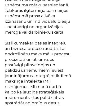
uzņēmuma mērķu sasniegšanā.
Jebkuras ilgtermiņa pārmaiņas
uzņēmumā prasa cilvēka
izzināšanu un individuālu pieeju
- neatkarīgi no organizācijas
mēroga vai darbinieku skaita.
Šīs likumsakarības es integrēju
arī biznesa procesu auditā. Lai
nodrošinātu maksimālu procesu
precizitāti un ātrumu, es
pastāvīgi pilnveidojos un
palīdzu uzņēmumiem ieviest
jauninājumus, integrējot ikdienā
mākslīgā intelekta (MI)
risinājumus. MI manā darbā
kalpo kā jaudīgs stratēģiskais
instruments - tas palīdz ātrāk
apstrādāt apjomīgus datus,