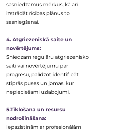
sasniedzamus mērķus, kā arī
izstrādāt rīcības plānus to
sasniegšanai.
4. Atgriezeniskā saite un
novērtējums:
Sniedzam regulāru atgriezenisko
saiti vai novērtējumu par
progresu, palīdzot identificēt
stiprās puses un jomas, kur
nepieciešami uzlabojumi.
5.Tīklošana un resursu
nodrošināšana:
Iepazīstinām ar profesionālām
iespējām un resursiem, kas var