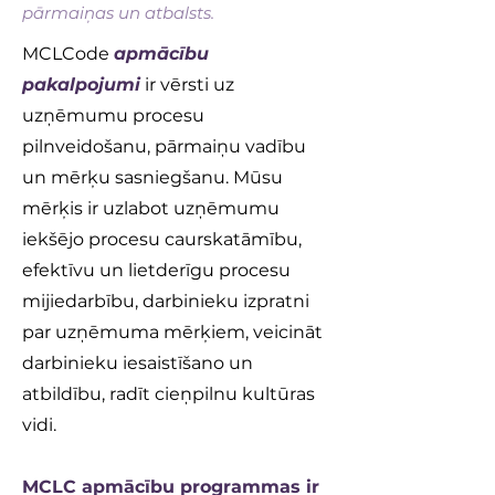
pārmaiņas un atbalsts.
MCLCode
apmācību
pakalpojumi
ir vērsti uz
uzņēmumu procesu
pilnveidošanu, pārmaiņu vadību
un mērķu sasniegšanu. Mūsu
mērķis ir uzlabot uzņēmumu
iekšējo procesu caurskatāmību,
efektīvu un lietderīgu procesu
mijiedarbību, darbinieku izpratni
par uzņēmuma mērķiem, veicināt
darbinieku iesaistīšano un
atbildību, radīt cieņpilnu kultūras
vidi.
MCLC apmācību programmas ir