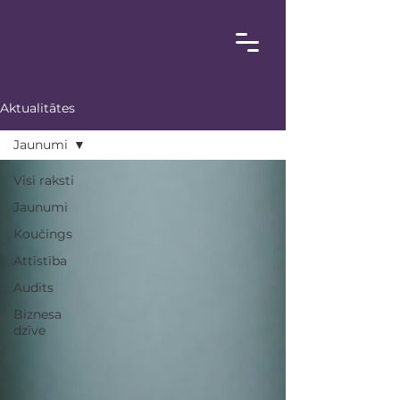
Aktualitātes
Jaunumi
Visi raksti
Jaunumi
Koučings
Attīstība
Audits
Biznesa
dzīve