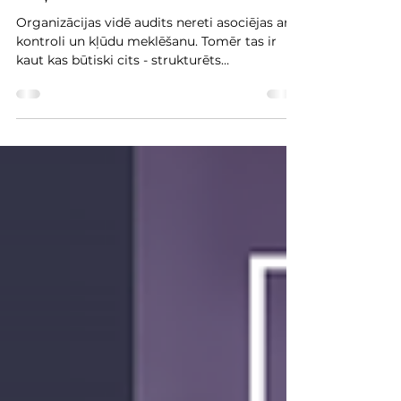
Audita un procesu
novērtēšanas vērtība
uzņēmumā
Organizācijas vidē audits nereti asociējas ar
kontroli un kļūdu meklēšanu. Tomēr tas ir
kaut kas būtiski cits - strukturēts
instruments, kas sniedz objektīvu, faktos
balstītu ieskatu organizācijas reālajā darbībā.