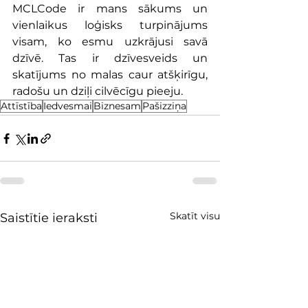
MCLCode ir mans sākums un 
vienlaikus loģisks turpinājums 
visam, ko esmu uzkrājusi savā 
dzīvē. Tas ir dzīvesveids un 
skatījums no malas caur atšķirīgu, 
radošu un dziļi cilvēcīgu pieeju.
Attīstība
Iedvesmai
Biznesam
Pašizziņa
Skatīt visu
Saistītie ieraksti