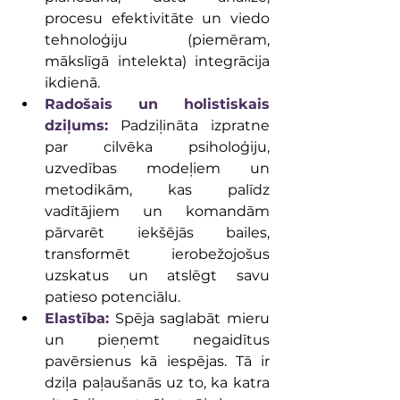
procesu efektivitāte un viedo 
tehnoloģiju (piemēram, 
mākslīgā intelekta) integrācija 
ikdienā.
Radošais un holistiskais 
dziļums:
 Padziļināta izpratne 
par cilvēka psiholoģiju, 
uzvedības modeļiem un 
metodikām, kas palīdz 
vadītājiem un komandām 
pārvarēt iekšējās bailes, 
transformēt ierobežojošus 
uzskatus un atslēgt savu 
patieso potenciālu.
Elastība:
 Spēja saglabāt mieru 
un pieņemt negaidītus 
pavērsienus kā iespējas. Tā ir 
dziļa paļaušanās uz to, ka katra 