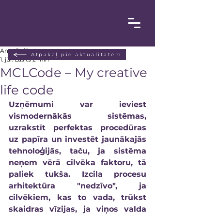
Anta Poiša
Atpakaļ pie aktualitātēm
1. jūl.
Lasīts 2 min
MCLCode – My creative
life code
Uzņēmumi var ieviest 
vismodernākās sistēmas, 
uzrakstīt perfektas procedūras 
uz papīra un investēt jaunākajās 
tehnoloģijās, taču, ja sistēma 
neņem vērā cilvēka faktoru, tā 
paliek tukša. Izcila procesu 
arhitektūra "nedzīvo", ja 
cilvēkiem, kas to vada, trūkst 
skaidras vīzijas, ja viņos valda 