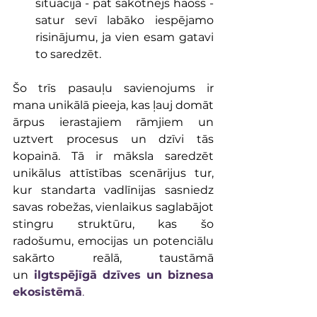
situācija - pat sākotnējs haoss - 
satur sevī labāko iespējamo 
risinājumu, ja vien esam gatavi 
to saredzēt.
Šo trīs pasauļu savienojums ir 
mana unikālā pieeja, kas ļauj domāt 
ārpus ierastajiem rāmjiem un 
uztvert procesus un dzīvi tās 
kopainā. Tā ir māksla saredzēt 
unikālus attīstības scenārijus tur, 
kur standarta vadlīnijas sasniedz 
savas robežas, vienlaikus saglabājot 
stingru struktūru, kas šo 
radošumu, emocijas un potenciālu 
sakārto reālā, taustāmā 
un
ilgtspējīgā dzīves un biznesa 
ekosistēmā
.