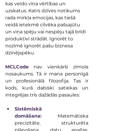
kas veido viņa vērtības un 
uzskatus. Katrs dzīves notikums 
rada mirkļa emocijas, kas tiešā 
veidā ietekmē cilvēka pašsajūtu 
un viņa spēju vai nespēju tajā brīdī 
produktīvi strādāt. Ignorēt to 
nozīmē ignorēt pašu biznesa 
dzinējspēku.
MCLCode
 nav vienkārši zīmola 
nosaukums. Tā ir mana personīgā 
un profesionālā filozofija. Tas ir 
kods, kurā dabiski satiekas un 
integrējas trīs dažādās pasaules:
Sistēmiskā 
domāšana:
 Matemātiska 
precizitāte, strukturēta 
plānošana, datu analīze, 