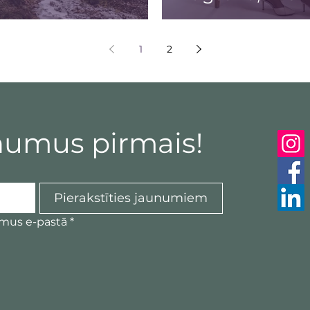
1
2
numus pirmais!
Pierakstīties jaunumiem
umus e-pastā
*