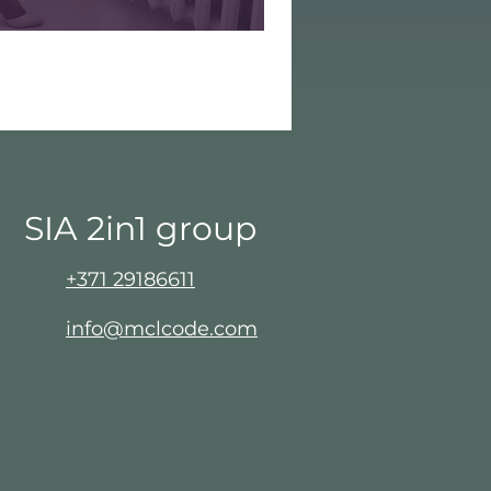
SIA 2in1 group​
+371 29186611
info@mclcode.com