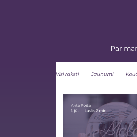
Par ma
Visi raksti
Jaunumi
Kou
Anta Poiša
1. jūl.
Lasīts 2 min