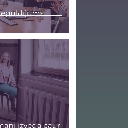
ieguldījums
mani izveda cauri