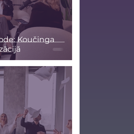
ode: Koučinga
zācijā