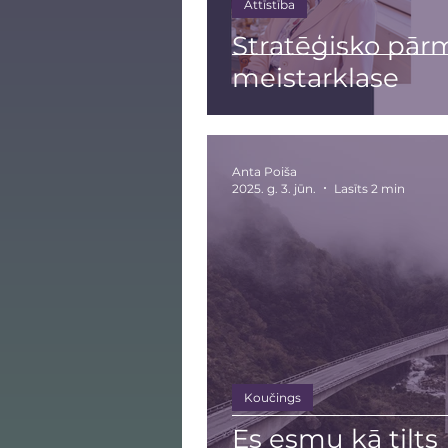
Attīstība
Stratēģisko pār
meistarklase
Anta Poiša
2025. g. 3. jūn.
Lasīts 2 min
Koučings
Es esmu kā tilts