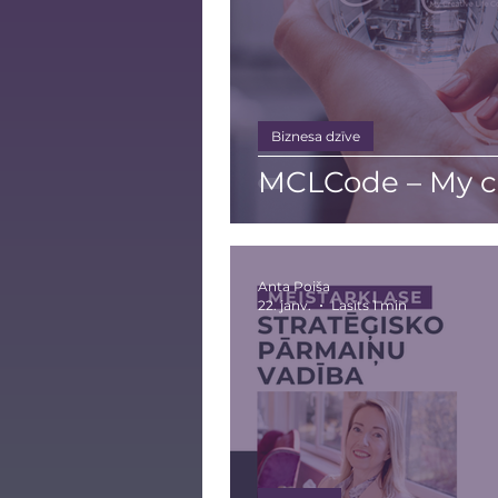
Biznesa dzīve
MCLCode – My cr
Anta Poiša
22. janv.
Lasīts 1 min