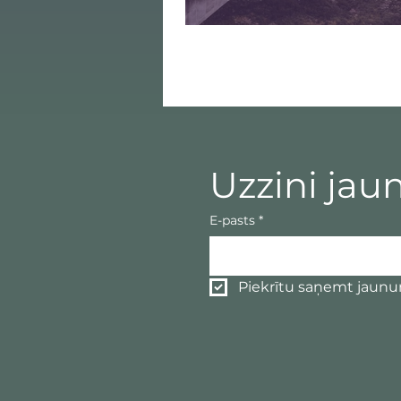
Uzzini jau
E-pasts
*
Piekrītu saņemt jaun