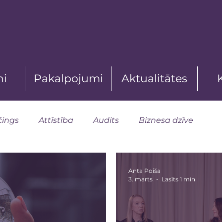
ni
Pakalpojumi
Aktualitātes
čings
Attīstība
Audits
Biznesa dzīve
Anta Poiša
3. marts
Lasīts 1 min