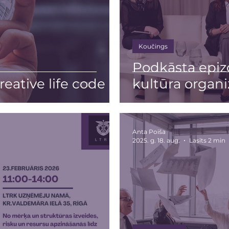
Koučings
Podkāsta epiz
eative life code
kultūra organi
Anta Poiša
2025. g. 18. aug.
Lasīts 2 min