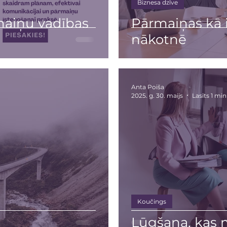
Biznesa dzīve
maiņu vadības
Pārmaiņas kā 
nākotnē
Anta Poiša
2025. g. 30. maijs
Lasīts 1 min
Koučings
Lūgšana, kas 