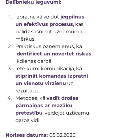
Dalībnieku ieguvumi:
Izpratni, kā veidot 
jēgpilnus 
un efektīvus procesus
, kas 
palīdz sasniegt uzņēmuma 
mērķus.
Praktiskus paņēmienus, kā 
i
dentificēt un novērtēt riskus
ikdienas darbā.
Ieteikumi komunikācijā, kā 
stiprināt komandas izpratni 
un vienotu virzienu
 uz 
rezultātu.
Metodes, kā 
vadīt drošas 
pārmaiņas ar mazāku 
pretestību
, veidojot uzticamu 
darba vidi.
Norises datums: 
05.02.2026.