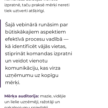
izpratnē, taču praksē mērķi nereti 
tiek uztverti atšķirīgi.
Šajā vebinārā runāsim par 
būtiskākajiem aspektiem 
efektīvā procesu vadībā — 
kā identificēt vājās vietas, 
stiprināt komandas izpratni 
un veidot vienotu 
komunikāciju, kas virza 
uzņēmumu uz kopīgu 
mērķi.
Mērķa auditorija:
mazie, vidējie 
un lielie uzņēmēji, ražotāji un 
pakalpojumu sniedzēji.