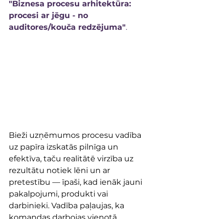
"Biznesa procesu arhitektūra: 
procesi ar jēgu - no 
auditores/kouča redzējuma"
.
Bieži uzņēmumos procesu vadība 
uz papīra izskatās pilnīga un 
efektīva, taču realitātē virzība uz 
rezultātu notiek lēni un ar 
pretestību — īpaši, kad ienāk jauni 
pakalpojumi, produkti vai 
darbinieki. Vadība paļaujas, ka 
komandas darbojas vienotā 