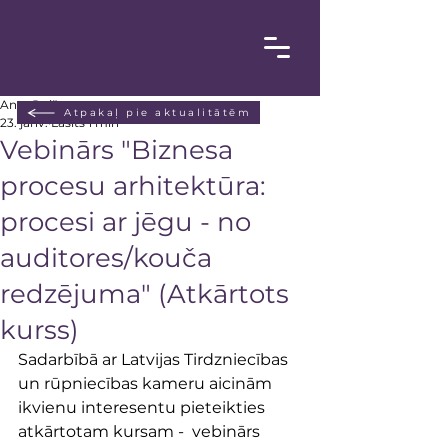
Anta Poiša
Atpakaļ pie aktualitātēm
23. janv.
Lasīts 1 min
Vebinārs "Biznesa
procesu arhitektūra:
procesi ar jēgu - no
auditores/kouča
redzējuma" (Atkārtots
kurss)
Sadarbībā ar Latvijas Tirdzniecības 
un rūpniecības kameru aicinām 
ikvienu interesentu pieteikties 
atkārtotam kursam -  vebinārs 