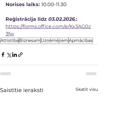
Norises laiks: 
10.00-11.30
Reģistrācija līdz 
03.02.2026.
: 
https://forms.office.com/e/Kx3AG0z
3fw
Attīstība
Biznesam
Uzņēmējiem
Apmācības
Skatīt visu
Saistītie ieraksti