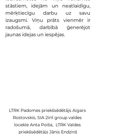
stāstiem, idejām un neatlaidīgu, 
mērķtiecīgu darbu uz savu 
izaugsmi. Viņu prāts vienmēr ir 
radošumā, darbībā ģenerējot 
jaunas idejas un iespējas.
LTRK Padomes priekšsēdētājs Aigars 
Rostovskis, SIA 2in1 group valdes 
locekle Anta Poiša,  LTRK Valdes 
priekšsēdētājs Jānis Endziņš