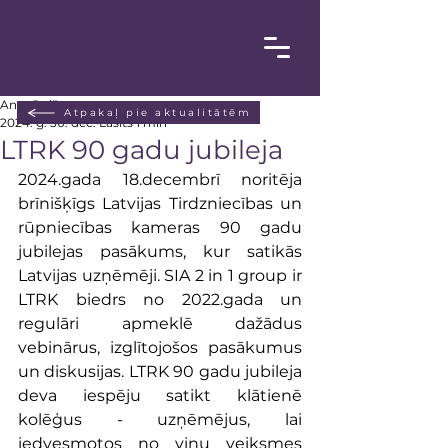
Anta Poiša
Atpakaļ pie aktualitātēm
2024. g. 30. dec.
Lasīts 1 min
LTRK 90 gadu jubileja
2024.gada 18.decembrī noritēja 
brīnišķīgs Latvijas Tirdzniecības un 
rūpniecības kameras 90 gadu 
jubilejas pasākums, kur satikās 
Latvijas uzņēmēji. SIA 2 in 1 group ir 
LTRK biedrs no 2022.gada un 
regulāri apmeklē dažādus 
vebinārus, izglītojošos pasākumus 
un diskusijas. LTRK 90 gadu jubileja 
deva iespēju satikt klātienē 
kolēģus - uzņēmējus, lai 
iedvesmotos no viņu veiksmes 