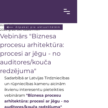
Anta Poiša
Atpakaļ pie aktualitātēm
2025. g. 28. okt.
Lasīts 1 min
Vebinārs "Biznesa
procesu arhitektūra:
procesi ar jēgu - no
auditores/kouča
redzējuma"
Sadarbībā ar Latvijas Tirdzniecības 
un rūpniecības kameru aicinām 
ikvienu interesentu pieteikties 
vebināram 
"Biznesa procesu 
arhitektūra: procesi ar jēgu - no 
auditores/kouča redzējuma"
.