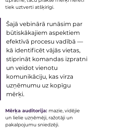
izpratnē, taču praksē mērķi nereti 
tiek uztverti atšķirīgi.
Šajā vebinārā runāsim par 
būtiskākajiem aspektiem 
efektīvā procesu vadībā — 
kā identificēt vājās vietas, 
stiprināt komandas izpratni 
un veidot vienotu 
komunikāciju, kas virza 
uzņēmumu uz kopīgu 
mērķi.
Mērķa auditorija:
mazie, vidējie 
un lielie uzņēmēji, ražotāji un 
pakalpojumu sniedzēji.