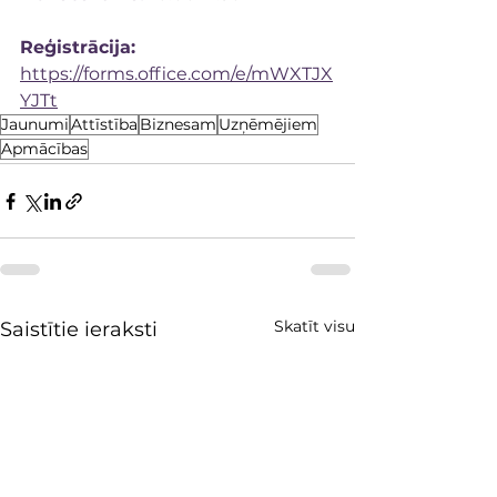
Reģistrācija:
https://forms.office.com/e/mWXTJX
YJTt
Jaunumi
Attīstība
Biznesam
Uzņēmējiem
Apmācības
Skatīt visu
Saistītie ieraksti