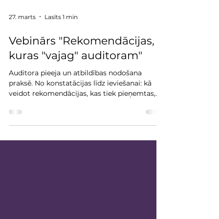
27. marts
Lasīts 1 min
Vebinārs "Rekomendācijas,
kuras "vajag" auditoram"
Auditora pieeja un atbildības nodošana
praksē. No konstatācijas līdz ieviešanai: kā
veidot rekomendācijas, kas tiek pieņemtas,
saprastas un īstenotas praksē.