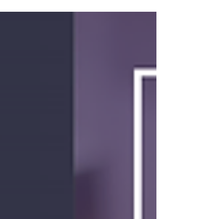
balstītu ieskatu organizācijas reālajā darbībā.