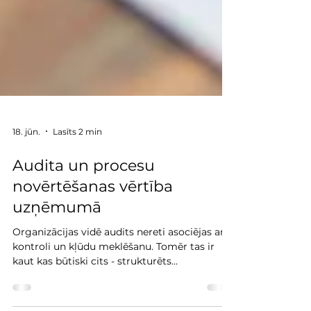
18. jūn.
Lasīts 2 min
Audita un procesu
novērtēšanas vērtība
uzņēmumā
Organizācijas vidē audits nereti asociējas ar
kontroli un kļūdu meklēšanu. Tomēr tas ir
kaut kas būtiski cits - strukturēts
instruments, kas sniedz objektīvu, faktos