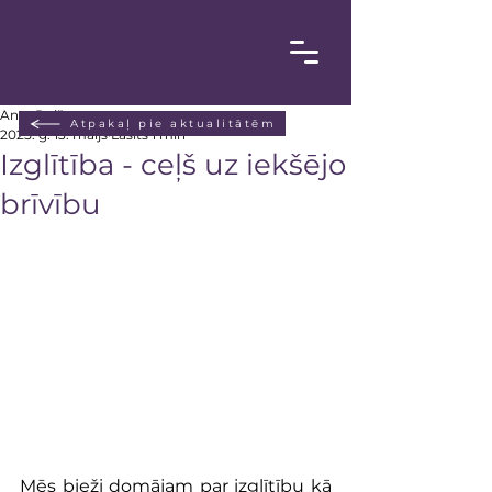
Anta Poiša
Atpakaļ pie aktualitātēm
2025. g. 13. maijs
Lasīts 1 min
Izglītība - ceļš uz iekšējo
brīvību
Mēs bieži domājam par izglītību kā 