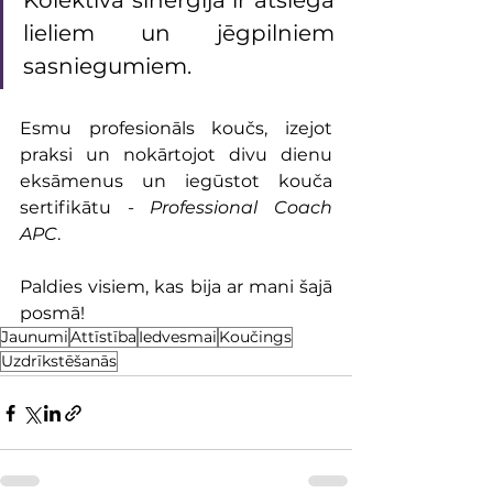
Kolektīvā sinerģija ir atslēga 
lieliem un jēgpilniem 
sasniegumiem.
Esmu profesionāls koučs, izejot 
praksi un nokārtojot divu dienu 
eksāmenus un iegūstot kouča 
sertifikātu - 
Professional Coach 
APC
.
Paldies visiem, kas bija ar mani šajā 
posmā!
Jaunumi
Attīstība
Iedvesmai
Koučings
Uzdrīkstēšanās