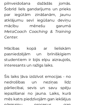
pilnveidošana dažādās jomās. 
Šobrīd liels gandarījums un prieks 
par iegūtām zināšanām, jaunu 
atklājumu sevī iegūšanu deviņu 
mācību mēnešu garumā 
MetaCoach Coaching & Training 
Center.
Mācības kopā ar lieliskām 
pasniedzējām un brīnišķīgiem 
studentiem ir bijis elpu aizraujošs, 
interesants un ražīgs laiks.
Šis laiks ļāva izdzīvot emocijas - no 
nedrošības un neziņas līdz 
pārliecībai, sevis un savu spēju 
iepazīšanai no jauna. Laiks, kurā 
mēs katrs piedzīvojām gan iekšējus 
pārmaiņu procesus, gan 