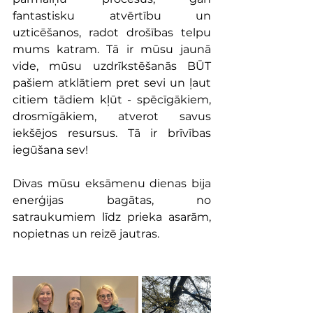
fantastisku atvērtību un 
uzticēšanos, radot drošības telpu 
mums katram. Tā ir mūsu jaunā 
vide, mūsu uzdrīkstēšanās BŪT 
pašiem atklātiem pret sevi un ļaut 
citiem tādiem kļūt - spēcīgākiem, 
drosmīgākiem, atverot savus 
iekšējos resursus. Tā ir brīvības 
iegūšana sev!
Divas mūsu eksāmenu dienas bija 
enerģijas bagātas, no 
satraukumiem līdz prieka asarām, 
nopietnas un reizē jautras.