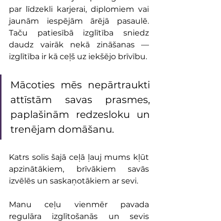
par līdzekli karjerai, diplomiem vai 
jaunām iespējām ārējā pasaulē. 
Taču patiesībā izglītība sniedz 
daudz vairāk nekā zināšanas — 
izglītība ir kā ceļš uz iekšējo brīvību. 
Mācoties mēs nepārtraukti 
attīstām savas prasmes, 
paplašinām redzesloku un 
trenējam domāšanu.
Katrs solis šajā ceļā ļauj mums kļūt 
apzinātākiem, brīvākiem savās 
izvēlēs un saskaņotākiem ar sevi.
Manu ceļu vienmēr pavada 
regulāra izglītošanās un sevis 