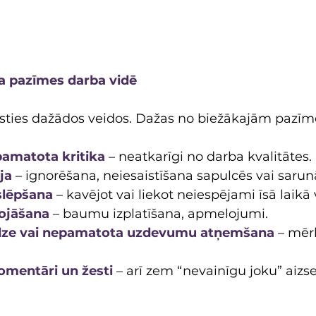
 pazīmes darba vidē
sties dažādos veidos. Dažas no biežākajām pazīm
amatota kritika
 – neatkarīgi no darba kvalitātes.
ja
 – ignorēšana, neiesaistīšana sapulcēs vai sarun
slēpšana
 – kavējot vai liekot neiespējami īsā laikā
ojāšana
 – baumu izplatīšana, apmelojumi.
dze vai nepamatota uzdevumu atņemšana
 – mērķ
mentāri un žesti
 – arī zem “nevainīgu joku” aizs