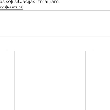
as soļi situācijas izmaiņām.
ings
Pašizziņa