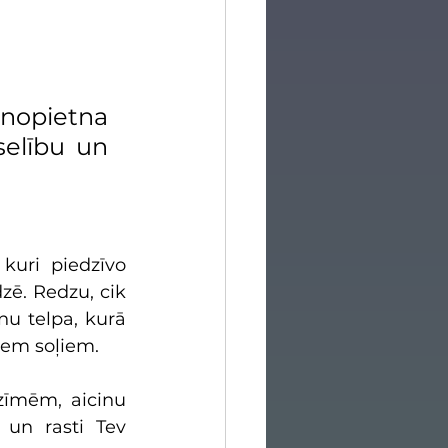
 nopietna 
elību un 
uri piedzīvo 
ē. Redzu, cik 
nu telpa, kurā 
iem soļiem.
zīmēm, aicinu 
 un rasti Tev 