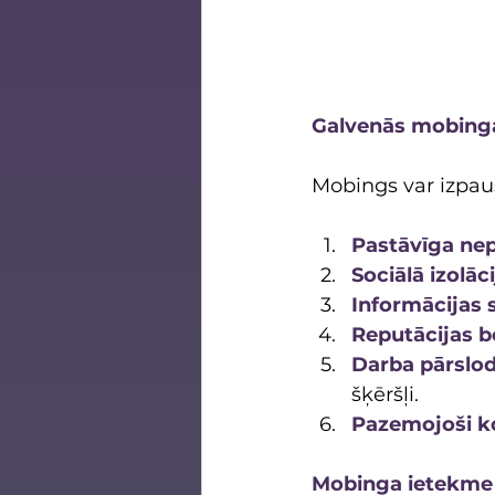
Galvenās mobinga
Mobings var izpau
Pastāvīga nep
Sociālā izolāci
Informācijas 
Reputācijas b
Darba pārslo
šķēršļi.
Pazemojoši ko
Mobinga ietekme