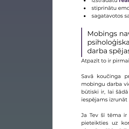
izstrādātu 
reā
stiprinātu emo
sagatavotos s
Mobings nav 
psiholoģisk
darba spējas
Atpazīt to ir pirma
Savā koučinga pra
mobingu darba vidē
būtiski ir, lai šād
iespējams izrunāt
Ja Tev šī tēma ir
pieteikties uz ko