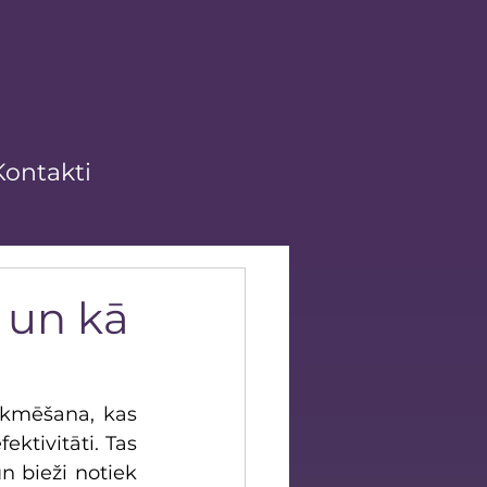
Kontakti
 un kā
ekmēšana, kas 
ktivitāti. Tas 
n bieži notiek 