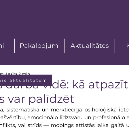
ni
Pakalpojumi
Aktualitātes
ug.
Lasīts 2 min
darba vidē: kā atpazīt
pie aktualitātēm
 var palīdzēt
oša, sistemātiska un mērķtiecīga psiholoģiska iet
ašvērtību, emocionālo līdzsvaru un profesionālo efe
flikts, vai strīds — mobings attīstās laika gaitā u