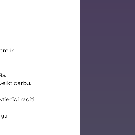
ēm ir:
ās.
 veikt darbu.
tiecīgi radīti 
ega.