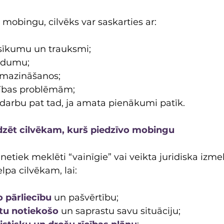
t mobingu, cilvēks var saskarties ar:
sīkumu un trauksmi;
udumu;
amazināšanos;
lības problēmām;
darbu pat tad, ja amata pienākumi patīk.
dzēt cilvēkam, kurš piedzīvo mobingu
etiek meklēti “vainīgie” vai veikta juridiska izme
lpa cilvēkam, lai:
o pārliecību
 un pašvērtību;
ētu notiekošo
 un saprastu savu situāciju;