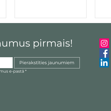
numus pirmais!
Pierakstīties jaunumiem
Kultūras veidošana
Iek
umus e-pastā
*
uzņēmumā
līde