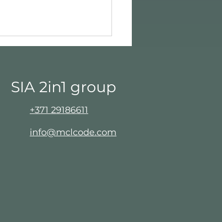
SIA 2in1 group​
+371 29186611
info@mclcode.com
šējā komanda –
rība sevī