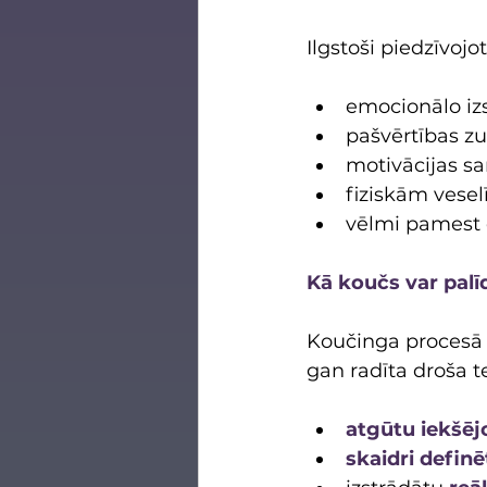
Ilgstoši piedzīvojo
emocionālo iz
pašvērtības z
motivācijas s
fiziskām vese
vēlmi pamest 
Kā koučs var palī
Koučinga procesā n
gan radīta droša te
atgūtu iekšēj
skaidri defin