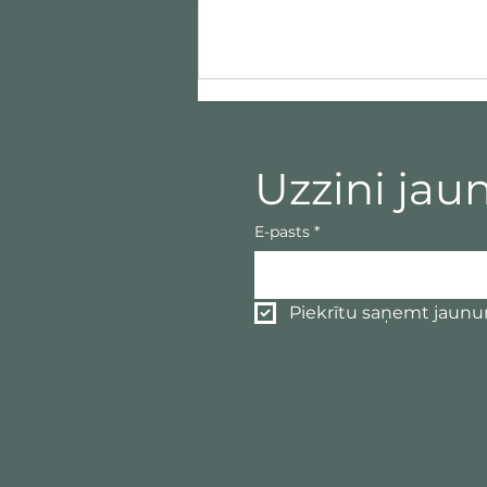
Uzzini jau
E-pasts
*
Pārmaiņu kultūra ar
Piekrītu saņemt jaun
klātbūtni