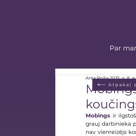
Par ma
Anta Poiša
2025. g. 8. a
Mobings 
Atpakaļ 
koučings
Mobings
 ir ilgst
grauj darbinieka p
nav vienreizējs kon