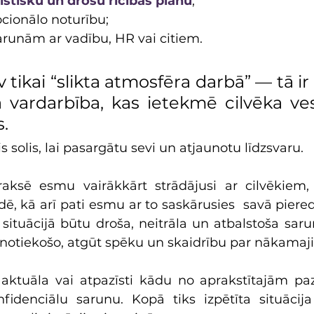
listisku un drošu rīcības plānu
;
cionālo noturību;
arunām ar vadību, HR vai citiem.
tikai “slikta atmosfēra darbā” — tā ir
a vardarbība, kas ietekmē cilvēka ves
. 
is solis, lai pasargātu sevi un atjaunotu līdzsvaru.
ksē esmu vairākkārt strādājusi ar cilvēkiem, k
, kā arī pati esmu ar to saskārusies  savā pieredz
ā situācijā būtu droša, neitrāla un atbalstoša saru
 notiekošo, atgūt spēku un skaidrību par nākamaj
 aktuāla vai atpazīsti kādu no aprakstītajām pa
nfidenciālu sarunu. Kopā tiks izpētīta situācija