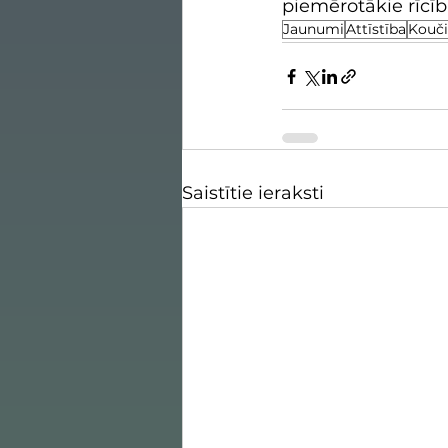
piemērotākie rīcīb
Jaunumi
Attīstība
Kouč
Saistītie ieraksti