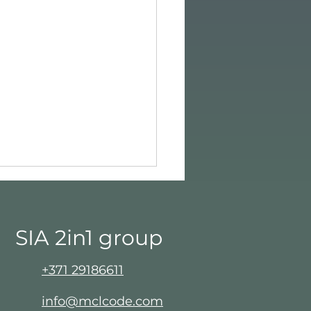
SIA 2in1 group​
+371 29186611
info@mclcode.com
aiņu kultūra ar