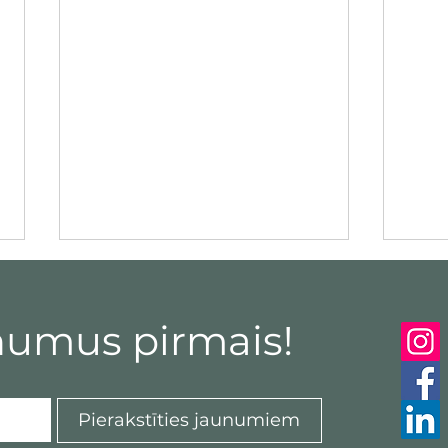
numus pirmais!
Pierakstīties jaunumiem
Pārmaiņas kā ieguldījums
Pārm