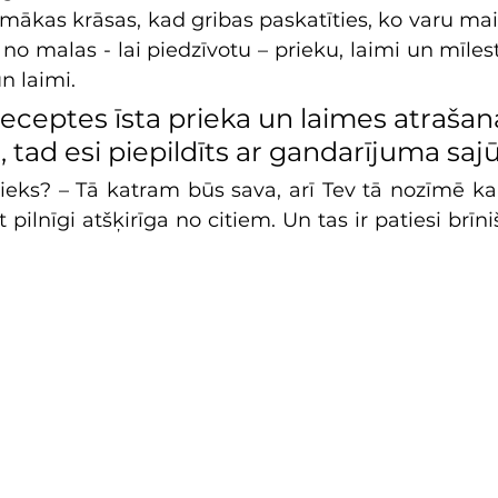
ūmākas krāsas, kad gribas paskatīties, ko varu mai
u no malas - lai piedzīvotu – prieku, laimi un mīlestī
n laimi.
eceptes īsta prieka un laimes atrašana
, tad esi piepildīts ar gandarījuma sajū
rieks? – Tā katram būs sava, arī Tev tā nozīmē ka
 pilnīgi atšķirīga no citiem. Un tas ir patiesi brīni