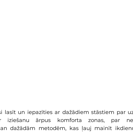
i lasīt un iepazīties ar dažādiem stāstiem par uz
r iziešanu ārpus komforta zonas, par nea
an dažādām metodēm, kas ļauj mainīt ikdienu,