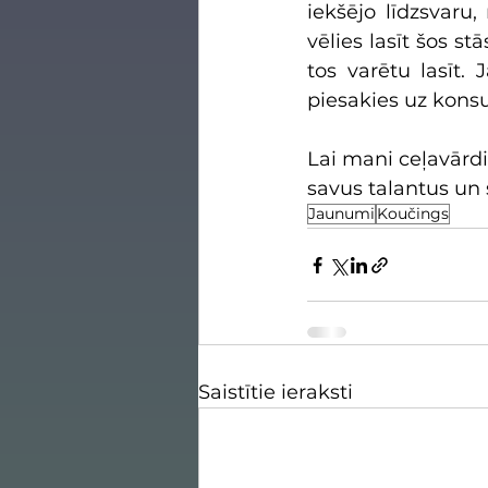
iekšējo līdzsvaru,
vēlies lasīt šos st
tos varētu lasīt.
piesakies uz konsu
Lai mani ceļavārdi
savus talantus un s
Jaunumi
Koučings
Saistītie ieraksti