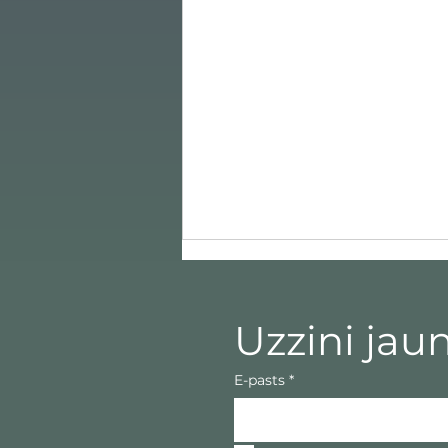
Uzzini jau
E-pasts
*
MCLCode – My creative