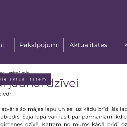
ni
Pakalpojumi
Aktualitātes
dec.
Lasīts 1 min
i jaunai dzīvei
pie aktualitātēm
iedr! 
 atvēris šo mājas lapu un esi uz kādu brīdi šīs lap
abiedrs. Šajā lapā vari lasīt par pārmaiņām ikdie
 ģimenes dzīvē. Katram no mums kādā brīdī dzīv