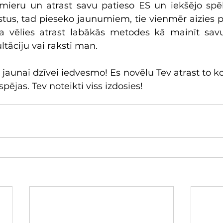
 mieru un atrast savu patieso ES un iekšējo spēku
āstus, tad pieseko jaunumiem, tie vienmēr aizies pie
 Ja vēlies atrast labākās metodes kā mainīt savu
ltāciju vai raksti man. 
 jaunai dzīvei iedvesmo! Es novēlu Tev atrast to ko
pējas. Tev noteikti viss izdosies!