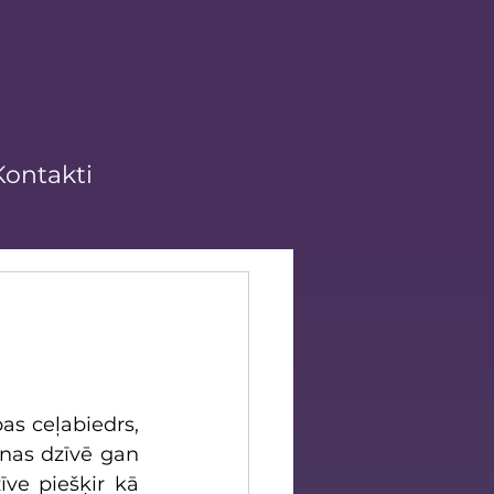
Kontakti
as ceļabiedrs, 
nas dzīvē gan 
e piešķir kā 