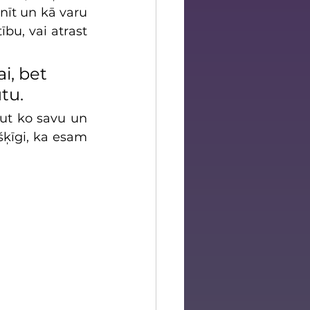
nīt un kā varu 
bu, vai atrast 
i, bet 
tu. 
ut ko savu un 
šķīgi, ka esam 