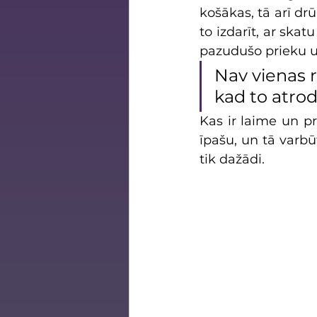
košākas, tā arī dr
to izdarīt, ar skat
pazudušo prieku u
Nav vienas r
kad to atrod
Kas ir laime un p
īpašu, un tā varbūt
tik dažādi.