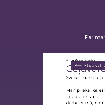
Par ma
Anta Poiša
2024. g. 13. 
Ceļavārd
Atpakaļ 
Sveiks, mans ceļab
Man prieks, ka esi
tātad arī mans ceļ
darba ritmā, gan